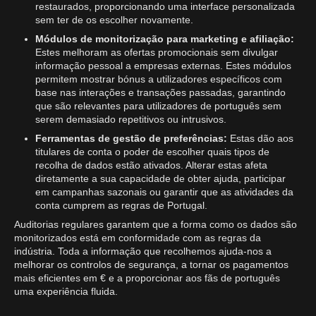
restaurados, proporcionando uma interface personalizada
sem ter de os escolher novamente.
Módulos de monitorização para marketing e afiliação:
Estes melhoram as ofertas promocionais sem divulgar
informação pessoal a empresas externas. Estes módulos
permitem mostrar bónus a utilizadores específicos com
base nas interações e transações passadas, garantindo
que são relevantes para utilizadores de português sem
serem demasiado repetitivos ou intrusivos.
Ferramentas de gestão de preferências:
Estas dão aos
titulares de conta o poder de escolher quais tipos de
recolha de dados estão ativados. Alterar estas afeta
diretamente a sua capacidade de obter ajuda, participar
em campanhas sazonais ou garantir que as atividades da
conta cumprem as regras de Portugal.
Auditorias regulares garantem que a forma como os dados são
monitorizados está em conformidade com as regras da
indústria. Toda a informação que recolhemos ajuda-nos a
melhorar os controlos de segurança, a tornar os pagamentos
mais eficientes em € e a proporcionar aos fãs de português
uma experiência fluida.