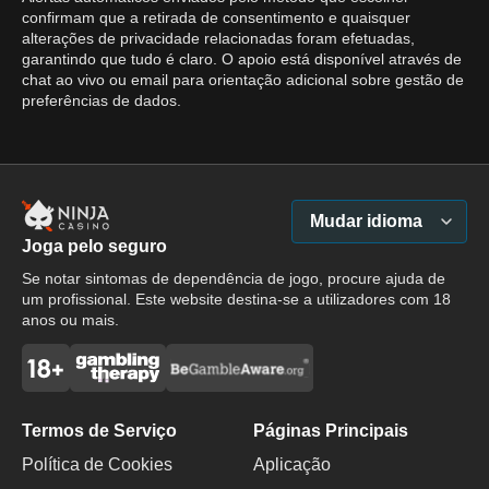
confirmam que a retirada de consentimento e quaisquer
alterações de privacidade relacionadas foram efetuadas,
garantindo que tudo é claro. O apoio está disponível através de
chat ao vivo ou email para orientação adicional sobre gestão de
preferências de dados.
Mudar idioma
Joga pelo seguro
Se notar sintomas de dependência de jogo, procure ajuda de
um profissional. Este website destina-se a utilizadores com 18
anos ou mais.
Termos de Serviço
Páginas Principais
Política de Cookies
Aplicação