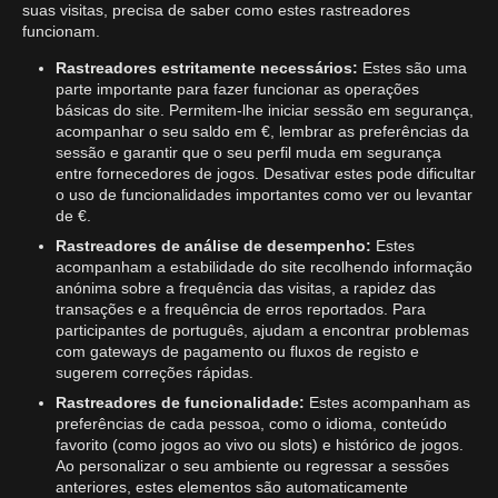
suas visitas, precisa de saber como estes rastreadores
funcionam.
Rastreadores estritamente necessários:
Estes são uma
parte importante para fazer funcionar as operações
básicas do site. Permitem-lhe iniciar sessão em segurança,
acompanhar o seu saldo em €, lembrar as preferências da
sessão e garantir que o seu perfil muda em segurança
entre fornecedores de jogos. Desativar estes pode dificultar
o uso de funcionalidades importantes como ver ou levantar
de €.
Rastreadores de análise de desempenho:
Estes
acompanham a estabilidade do site recolhendo informação
anónima sobre a frequência das visitas, a rapidez das
transações e a frequência de erros reportados. Para
participantes de português, ajudam a encontrar problemas
com gateways de pagamento ou fluxos de registo e
sugerem correções rápidas.
Rastreadores de funcionalidade:
Estes acompanham as
preferências de cada pessoa, como o idioma, conteúdo
favorito (como jogos ao vivo ou slots) e histórico de jogos.
Ao personalizar o seu ambiente ou regressar a sessões
anteriores, estes elementos são automaticamente