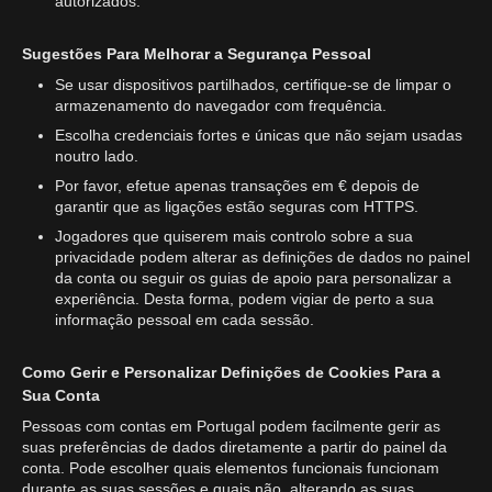
autorizados.
Sugestões Para Melhorar a Segurança Pessoal
Se usar dispositivos partilhados, certifique-se de limpar o
armazenamento do navegador com frequência.
Escolha credenciais fortes e únicas que não sejam usadas
noutro lado.
Por favor, efetue apenas transações em € depois de
garantir que as ligações estão seguras com HTTPS.
Jogadores que quiserem mais controlo sobre a sua
privacidade podem alterar as definições de dados no painel
da conta ou seguir os guias de apoio para personalizar a
experiência. Desta forma, podem vigiar de perto a sua
informação pessoal em cada sessão.
Como Gerir e Personalizar Definições de Cookies Para a
Sua Conta
Pessoas com contas em Portugal podem facilmente gerir as
suas preferências de dados diretamente a partir do painel da
conta. Pode escolher quais elementos funcionais funcionam
durante as suas sessões e quais não, alterando as suas