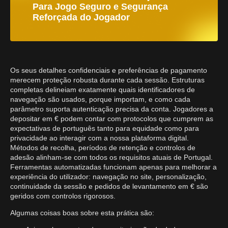
Para Jogo Seguro e Segurança
Reforçada do Jogador
Os seus detalhes confidenciais e preferências de pagamento
merecem proteção robusta durante cada sessão. Estruturas
completas delineiam exatamente quais identificadores de
navegação são usados, porque importam, e como cada
parâmetro suporta autenticação precisa da conta. Jogadores a
depositar em € podem contar com protocolos que cumprem as
expectativas de português tanto para equidade como para
privacidade ao interagir com a nossa plataforma digital.
Métodos de recolha, períodos de retenção e controlos de
adesão alinham-se com todos os requisitos atuais de Portugal.
Ferramentas automatizadas funcionam apenas para melhorar a
experiência do utilizador: navegação no site, personalização,
continuidade da sessão e pedidos de levantamento em € são
geridos com controlos rigorosos.
Algumas coisas boas sobre esta prática são: