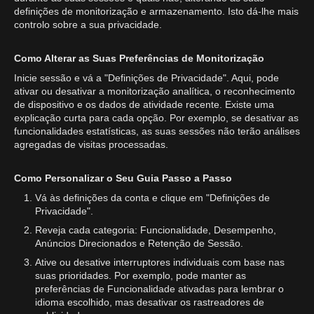
definições de monitorização e armazenamento. Isto dá-lhe mais
controlo sobre a sua privacidade.
Como Alterar as Suas Preferências de Monitorização
Inicie sessão e vá a "Definições de Privacidade". Aqui, pode
ativar ou desativar a monitorização analítica, o reconhecimento
de dispositivo e os dados de atividade recente. Existe uma
explicação curta para cada opção. Por exemplo, se desativar as
funcionalidades estatísticas, as suas sessões não terão análises
agregadas de visitas processadas.
Como Personalizar o Seu Guia Passo a Passo
Vá às definições da conta e clique em "Definições de
Privacidade".
Reveja cada categoria: Funcionalidade, Desempenho,
Anúncios Direcionados e Retenção de Sessão.
Ative ou desative interruptores individuais com base nas
suas prioridades. Por exemplo, pode manter as
preferências de Funcionalidade ativadas para lembrar o
idioma escolhido, mas desativar os rastreadores de