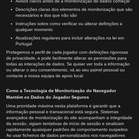
Avisos claros antes de a monitorização de dados começar
Descrições claras dos elementos de monitorização que são
necessários e dos que não são
Instruções sobre como verificar ou alterar definições a
qualquer momento
Atualizações regulares para incluir alterações na lei em
Portugal
Protegemos o perfil de cada jogador com definições rigorosas
de privacidade, e pode facilmente alterar as permissões para
todas as interações de dados. Se quiser ver toda a informação
ou alterar o seu consentimento, vá ao seu painel pessoal ou
contacte a nossa equipa de apoio local.
Como a Tecnologia de Monitorização do Navegador
Mantém os Dados do Jogador Seguros
Uma prioridade máxima nesta plataforma é garantir que a
informação pessoal e transacional está segura. Sistemas
avançados de monitorização do site acompanham a integridade
da sessão, vigiam tentativas de início de sessão e sinalizam
rapidamente quaisquer padrões de comportamento suspeitos.
Ao usar ficheiros de dados personalizados nos navegadores