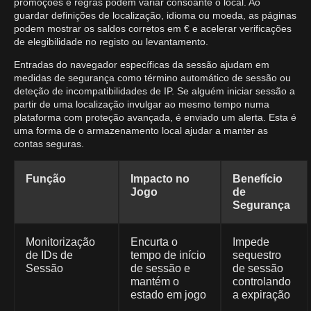
promoções e regras podem variar consoante o local. Ao
guardar definições de localização, idioma ou moeda, as páginas
podem mostrar os saldos corretos em € e acelerar verificações
de elegibilidade no registo ou levantamento.
Entradas do navegador específicas da sessão ajudam em
medidas de segurança como término automático de sessão ou
deteção de incompatibilidades de IP. Se alguém iniciar sessão a
partir de uma localização invulgar ao mesmo tempo numa
plataforma com proteção avançada, é enviado um alerta. Esta é
uma forma de o armazenamento local ajudar a manter as
contas seguras.
Função
Impacto no
Benefício
Jogo
de
Segurança
Monitorização
Encurta o
Impede
de IDs de
tempo de início
sequestro
Sessão
de sessão e
de sessão
mantém o
controlando
estado em jogo
a expiração