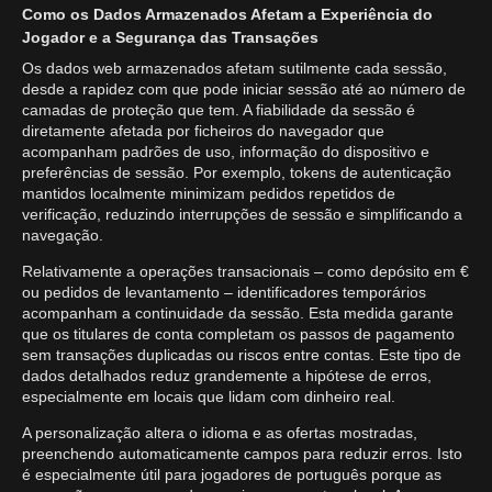
Como os Dados Armazenados Afetam a Experiência do
Jogador e a Segurança das Transações
Os dados web armazenados afetam sutilmente cada sessão,
desde a rapidez com que pode iniciar sessão até ao número de
camadas de proteção que tem. A fiabilidade da sessão é
diretamente afetada por ficheiros do navegador que
acompanham padrões de uso, informação do dispositivo e
preferências de sessão. Por exemplo, tokens de autenticação
mantidos localmente minimizam pedidos repetidos de
verificação, reduzindo interrupções de sessão e simplificando a
navegação.
Relativamente a operações transacionais – como depósito em €
ou pedidos de levantamento – identificadores temporários
acompanham a continuidade da sessão. Esta medida garante
que os titulares de conta completam os passos de pagamento
sem transações duplicadas ou riscos entre contas. Este tipo de
dados detalhados reduz grandemente a hipótese de erros,
especialmente em locais que lidam com dinheiro real.
A personalização altera o idioma e as ofertas mostradas,
preenchendo automaticamente campos para reduzir erros. Isto
é especialmente útil para jogadores de português porque as